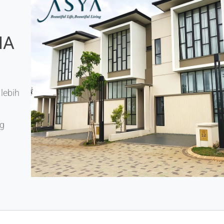
NA
lebih
ng