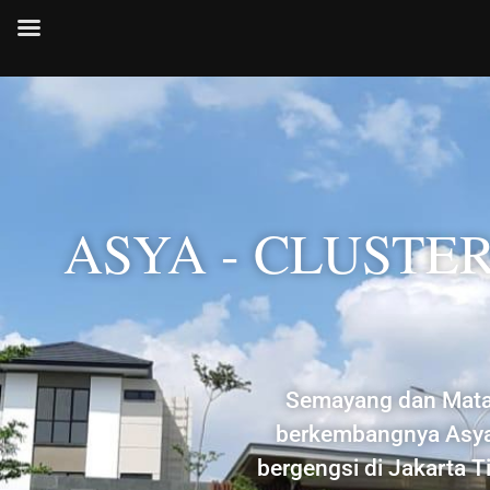
ASYA - CLUST
Semayang dan Matan
berkembangnya Asya 
bergengsi di Jakarta 