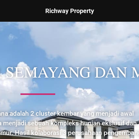
Richway Property
ER SEMAYANG DAN
a adalah 2 cluster kembar yang menjadi awal
menjadi sebuah kompleks hunian ekslusif dan
Timur. Hasil kolaborasi 3 perusahaan pengemban