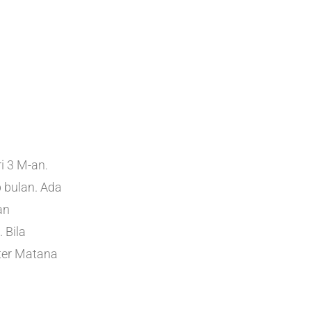
i 3 M-an.
 bulan. Ada
an
 Bila
ter Matana