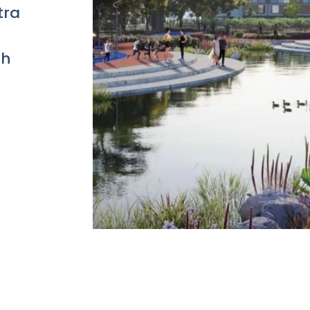
tra
ah