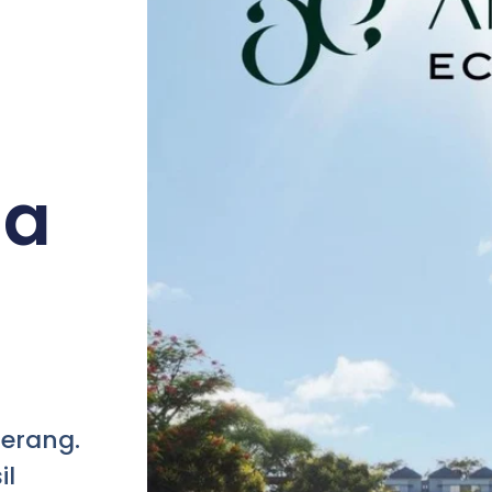
ga
gerang.
il