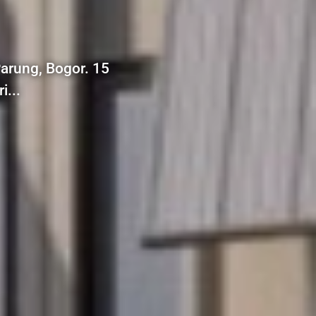
arung, Bogor. 15
i...